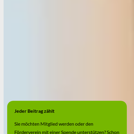
Stephanie Felbinger
1. Vorsitzende des Fördervereins
spital-foerderverein
@
t-online
.
de
Jeder Beitrag zählt
Sie möchten Mitglied werden oder den
Förderverein mit einer Spende unterstützen? Schon