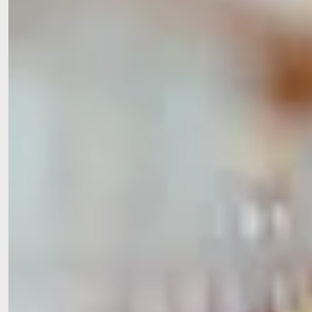
Unser Vorstand
Seit November 2024 hat der Förderverein des Spitals
einen neuen Vorstand.
Stephanie Felbinger (1. Vorsitzende)
Florian Adolf (2. Vorsitzender)
Dietmar Martin (Schatzmeister)
Silvia Baur (Schriftführerin)
Irmgard Sing (Einrichtungsleiterin Spital)
Niklas Raimund
Dr. Volker Fahr
Der Vorstand unseres Fördervereins engagiert sich
ehrenamtlich und mit großer Leidenschaft für die Belange
der Spitalstiftung Immenstadt. Gemeinsam setzen sich die
Mitglieder dafür ein, Projekte umzusetzen, die den Alltag