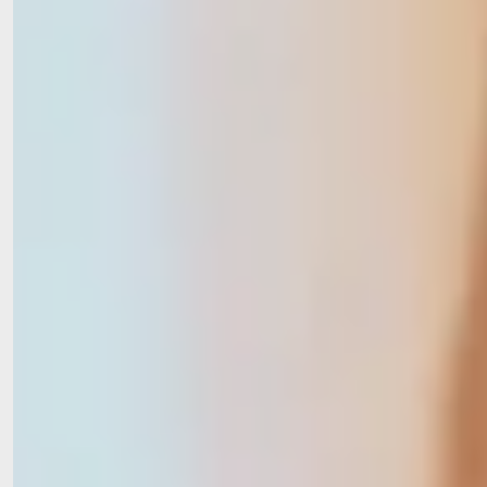
AllgäuPflege gGmbH
Zentrale Verwaltung
Tel.
+49 8321 6659-27
info
@
allgaeupflege
.
de
Betreutes Wohnen
Tagespflege
Stationär
Ambulante Pflege