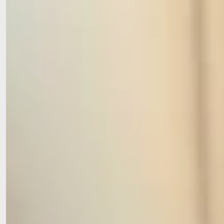
Engagement, das ankommt
Lebensfreude ist kein Luxus. Pflege braucht Herz – und
manchmal auch ein bisschen mehr Spielraum. Unsere
Fördervereine wollen Lebensqualität ermöglichen, wo sie
sonst zu kurz kommt.
Seit der Gründung des Fördervereins der Spitalstiftung