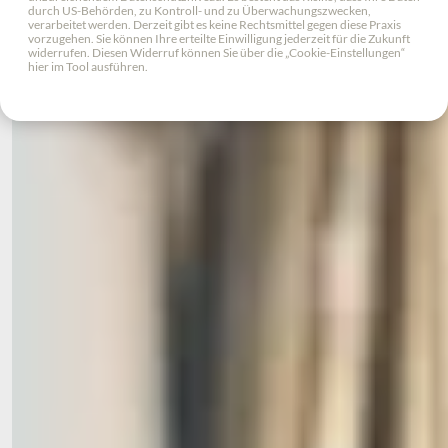
durch US-Behörden, zu Kontroll- und zu Überwachungszwecken,
verarbeitet werden. Derzeit gibt es keine Rechtsmittel gegen diese Praxis
Manchmal sind es die kleinen Dinge, die den Alltag besonders
vorzugehen. Sie können Ihre erteilte Einwilligung jederzeit für die Zukunft
widerrufen. Diesen Widerruf können Sie über die „Cookie-Einstellungen“
machen – ein Konzert im Garten, eine gemeinsame Ausfahrt
hier im Tool ausführen.
ins Grüne oder einfach ein neues Möbelstück, das
Gemütlichkeit schafft. Überall dort, wo der reguläre Betrieb
an Grenzen stößt, setzt der Förderverein an: mit Herz, Ideen
und der festen Überzeugung, dass Lebensfreude auch im Alter
ihren festen Platz hat.
Dank der Unterstützung des Vereins konnten in den
vergangenen Jahren zahlreiche Projekte verwirklicht werden.
Dazu zählen unter anderem:
die Ausstattung von Gemeinschaftsbereichen
behindertengerechte Spielgeräte und Sitzgelegenheiten
schöne Feste und Ausflüge
eine schattenspendene Pergola und die dazu passende