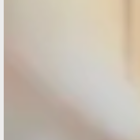
Immenstadt im Jahr 2014 wurden zahlreiche Projekte
realisiert – darunter:
eine 70 m² große Pergola
wetterfeste Außengarnituren
Freiluft-Schachfiguren
ein neuer Maibaum
regelmäßige Hauskonzerte mit der Musikschule
Bisher konnten durch Spenden und Engagement bereits
über 32.000 € zur Verbesserung des Pflegealltags
eingesetzt werden.