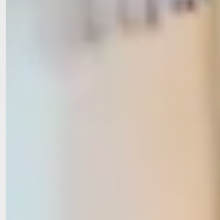
in unseren Einrichtungen bereichern – immer im engen
Austausch mit Mitarbeitenden, Angehörigen und
Unterstützer*innen. Sie koordinieren Spendenaktionen,
bringen eigene Ideen ein und tragen dazu bei, dass Hilfe
genau dort ankommt, wo sie gebraucht wird.