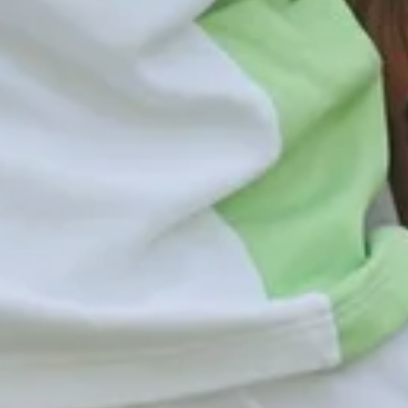
nen Sonthofen
87527 Sonthofen
0
spital-sonthofen
@
allgaeupflege
.
de