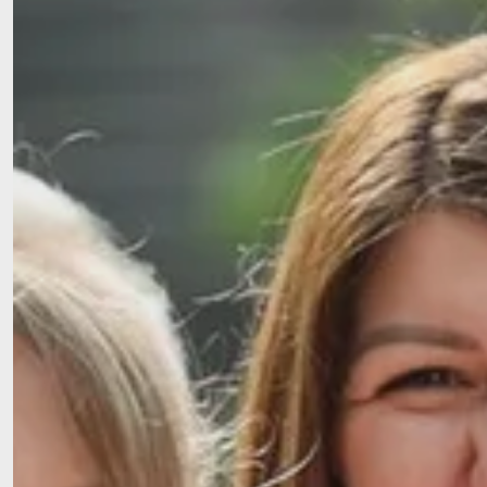
Mit Herz. Mit Nähe. Mit Ihne
die verbindet.
Wir begleiten Menschen mit Fürsorge, Respekt und echter Nähe –
Geborgenheit ausstrahlt.
Ob im Alltag, bei besonderen Herausforderungen oder im hohen 
Mensch im Mittelpunkt.
Gemeinsam stark für di
Bei uns stehen die Menschen im Mittelpunkt – m
Bedürfnissen, Lebensgeschichten und individ