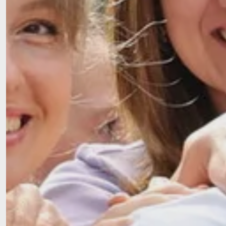
Als regional verwurzel-ter Pflegeanbieter begl
Seniorinnen und Senioren sowie pflege-bedür
Allgäu mit Herz, Fachkompetenz und echter N
Ob in unseren stationären Einrichtungen, dur
Angebote oder in der Tagespflege: Wir schaff
denen Würde, Geborgenheit und Selbstbestim
spürbar sind. Lernen Sie uns kennen – und ent
Pflege für uns bedeutet.
Zum Aufnahmeantrag
Download Aufnahmeantrag als PDF