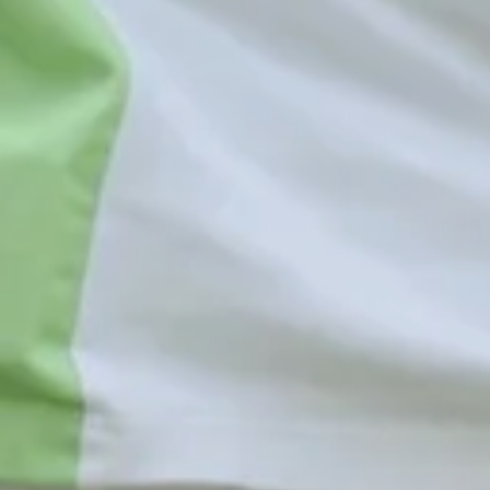
Betreutes Woh
Spitalplatz 1 | 
08321 66 59 
ege