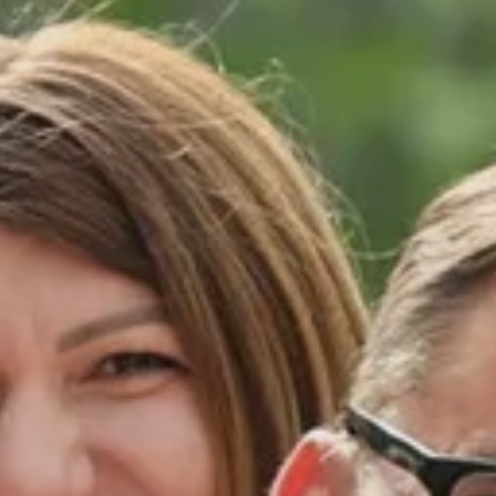
Bereiche & Standorte
n – Pflege,
Hier gelangen Sie schnell zu
nötigen Informationen.
Bereiche
 in einer Region, die
Alter: Bei uns steht der
e Zukunft
Deine Zukunft be
it all ihren
Werde Teil eines
uellen Lebenswegen.