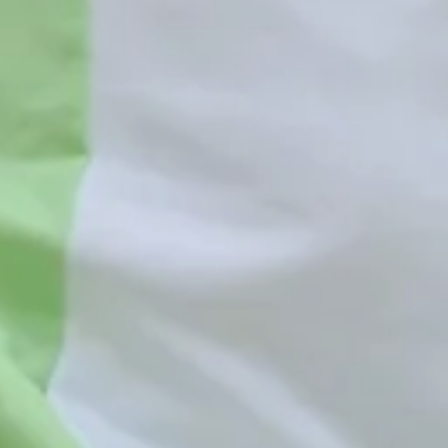
Linzenleiten 28
08365 703 8
Betreutes Wohn
Hauptstr. 11 | 8
08373 79 0
Betreutes Wohn
Oberer Weg 2 | 
08321 805 0
0
Betreutes Woh
Kemptener Stra
08323 96 23 