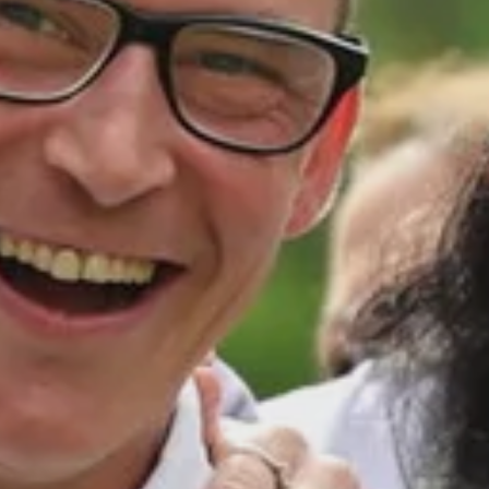
rbeitet. Ob in der Pflege, Betreuung oder
einsam schaffen wir Lebensräume, in
ich wohl und wertgeschätzt fühlen.
tionen