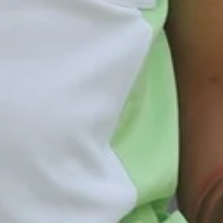
 | 87497 Wertach
09 0
info
@
seniorenpark-linzenleiten
.
de
en Altusried
7452 Altusried
postresidenz
@
allgaeupflege
.
de
en Blaichach
87544 Blaichach
7
seniorenresidenz-
blaichach
@
allgaeupflege
.
de
nen Immenstadt
ße 13 | 87509 Immenstadt
0
spital-immenstadt
@
allgaeupflege
.
de