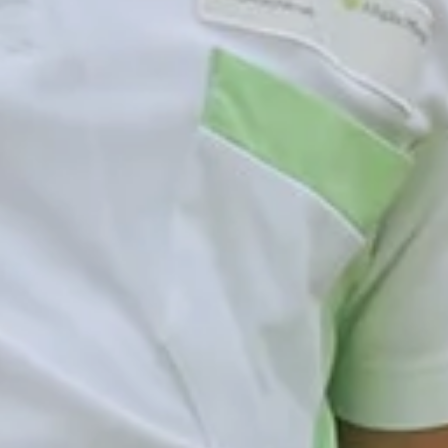
Tagespflege
Stationär
Ambulant
nen Wertach