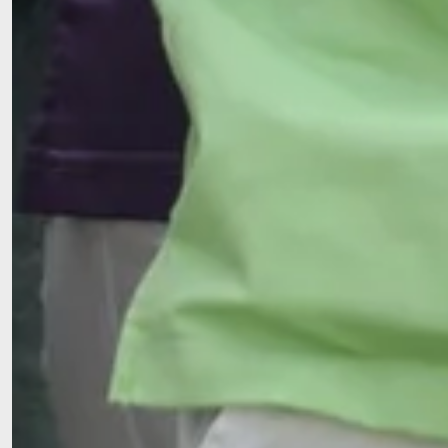
Neues aus der AllgäuPfl