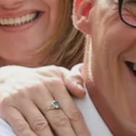
und echter Nähe a
eiten wir
Verwaltung – gem
ftige Menschen im
denen Menschen s
ähe.
Mehr Informa
ch ambulante
en Lebensräume, in
mung täglich
decken Sie, was gute