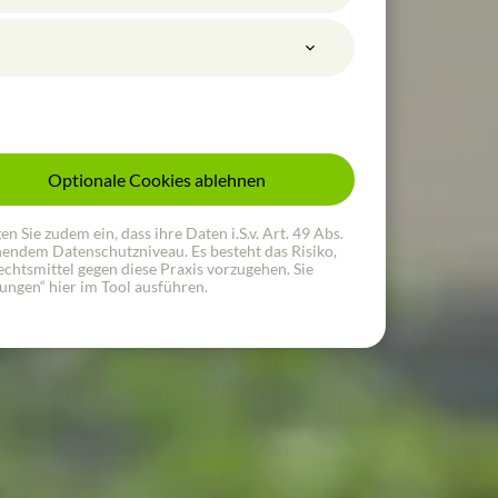
Optionale Cookies ablehnen
Sie zudem ein, dass ihre Daten i.S.v. Art. 49 Abs.
chendem Datenschutzniveau. Es besteht das Risiko,
chtsmittel gegen diese Praxis vorzugehen. Sie
lungen“ hier im Tool ausführen.