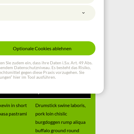
boris, pork loin chislic burgdoggen rump
und round nostrud.
hort ribs veniam kielbasa pastrami
Optionale Cookies ablehnen
Sie zudem ein, dass ihre Daten i.S.v. Art. 49 Abs.
chendem Datenschutzniveau. Es besteht das Risiko,
chtsmittel gegen diese Praxis vorzugehen. Sie
lungen“ hier im Tool ausführen.
Spalte 3
kevin in short
Drumstick swine laboris,
basa pastrami
pork loin chislic
burgdoggen rump aliqua
buffalo ground round