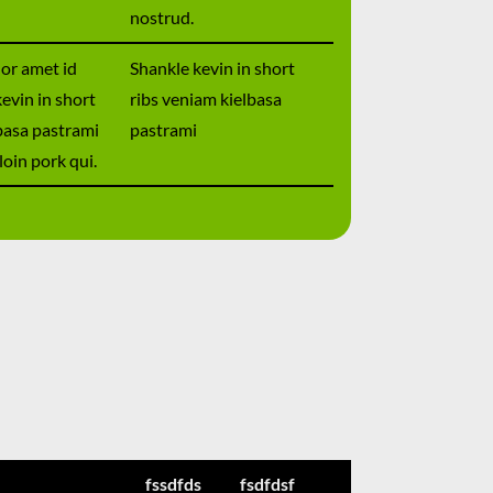
nostrud.
or amet id
Shankle kevin in short
kevin in short
ribs veniam kielbasa
basa pastrami
pastrami
rloin pork qui.
fssdfds
fsdfdsf