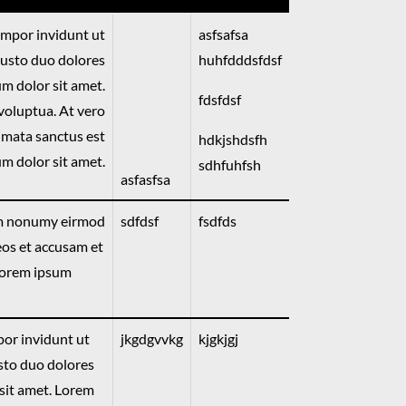
empor invidunt ut
asfsafsa
justo duo dolores
huhfdddsfdsf
um dolor sit amet.
fdsfdsf
voluptua. At vero
kimata sanctus est
hdkjshdsfh
m dolor sit amet.
sdhfuhfsh
asfasfsa
iam nonumy eirmod
sdfdsf
fsdfds
eos et accusam et
 Lorem ipsum
por invidunt ut
jkgdgvvkg
kjgkjgj
usto duo dolores
 sit amet. Lorem