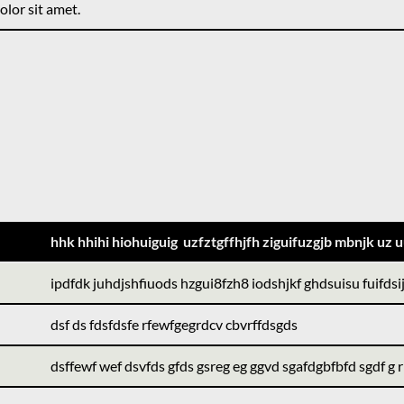
lor sit amet.
hhk hhihi hiohuiguig uzfztgffhjfh ziguifuzgjb mbnjk uz u
ipdfdk juhdjshfiuods hzgui8fzh8 iodshjkf ghdsuisu fuifdsiju
dsf ds fdsfdsfe rfewfgegrdcv cbvrffdsgds
dsffewf wef dsvfds gfds gsreg eg ggvd sgafdgbfbfd sgdf g r