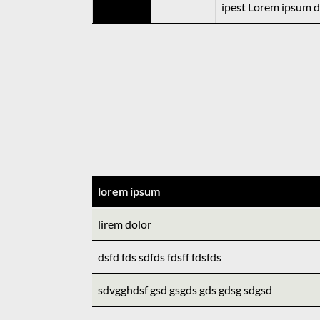
ipest Lorem ipsum do
lorem ipsum
lirem dolor
dsfd fds sdfds fdsff fdsfds
sdvgghdsf gsd gsgds gds gdsg sdgsd