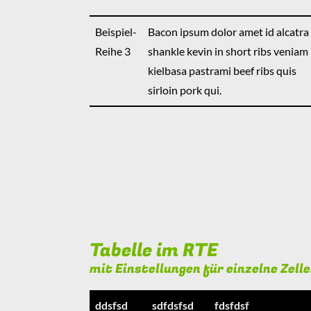
Beispiel-
Bacon ipsum dolor amet id alcatra
Reihe 3
shankle kevin in short ribs veniam
kielbasa pastrami beef ribs quis
sirloin pork qui.
Tabelle im RTE
mit Einstellungen für einzelne Zellen
ddsfsd
sdfdsfsd
fdsfdsf