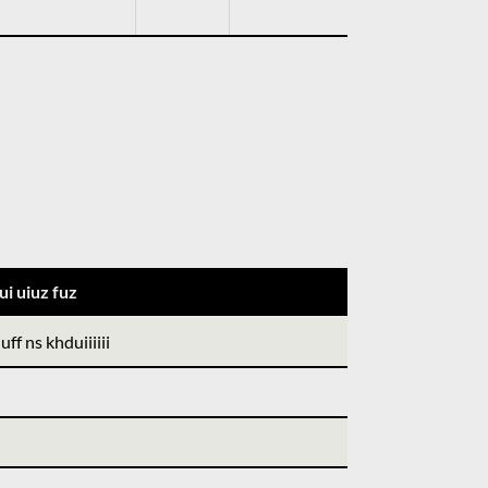
ui uiuz fuz
ff ns khduiiiiii