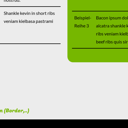
Shankle kevin in short ribs
Beispiel-
Bacon ipsum dol
veniam kielbasa pastrami
Reihe 3
alcatra shankle 
ribs veniam kiel
beef ribs quis si
 (Border,..)