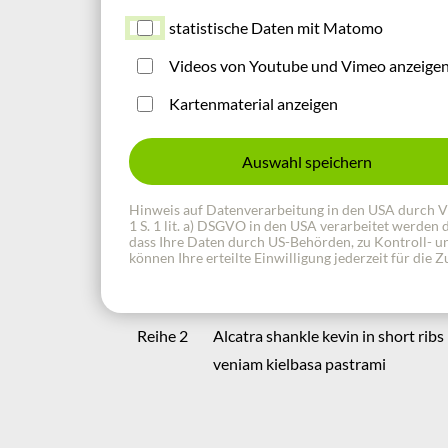
Reihe 2
Alcatra shankle kevin in short ri
statistische Daten mit Matomo
Videos von Youtube und Vimeo anzeige
Beispiel-
Bacon ipsum dolor amet id alcatra
Kartenmaterial anzeigen
Reihe 3
pastrami beef ribs quis sirloin po
Auswahl speichern
Hinweis auf Datenverarbeitung in den USA durch Vide
Tabelle im RTE
1 S. 1 lit. a) DSGVO in den USA verarbeitet werden
dass Ihre Daten durch US-Behörden, zu Kontroll- un
können Ihre erteilte Einwilligung jederzeit für die
Bemerkung
Reihe 2
Alcatra shankle kevin in short ribs
veniam kielbasa pastrami