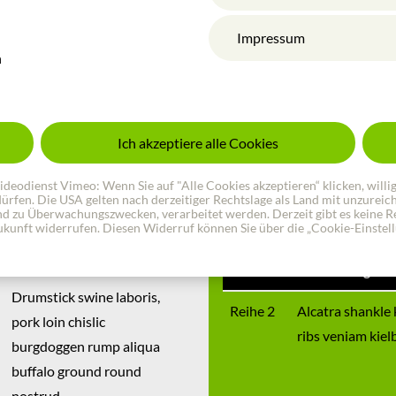
bs veniam kielbasa pastrami
Drumstick swine la
aliqua buffalo gro
Impressum
n
 shankle kevin in short ribs veniam kielbasa
Shankle kevin in s
rk qui.
Ich akzeptiere alle Cookies
odienst Vimeo: Wenn Sie auf "Alle Cookies akzeptieren“ klicken, willigen 
 dürfen. Die USA gelten nach derzeitiger Rechtslage als Land mit unzurei
Tabelle im RTE
d zu Überwachungszwecken, verarbeitet werden. Derzeit gibt es keine Re
 Zukunft widerrufen. Diesen Widerruf können Sie über die „Cookie-Einstel
Spalte 3
Bemerkung
Drumstick swine laboris,
Reihe 2
Alcatra shankle 
pork loin chislic
ribs veniam kiel
burgdoggen rump aliqua
buffalo ground round
nostrud.