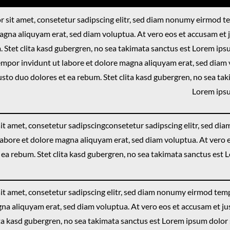
 sit amet, consetetur sadipscing elitr, sed diam nonumy eirmod t
agna aliquyam erat, sed diam voluptua. At vero eos et accusam et 
. Stet clita kasd gubergren, no sea takimata sanctus est Lorem ips
por invidunt ut labore et dolore magna aliquyam erat, sed diam 
usto duo dolores et ea rebum. Stet clita kasd gubergren, no sea ta
Lorem ipsu
it amet, consetetur sadipscingconsetetur sadipscing elitr, sed d
labore et dolore magna aliquyam erat, sed diam voluptua. At vero 
 ea rebum. Stet clita kasd gubergren, no sea takimata sanctus est
it amet, consetetur sadipscing elitr, sed diam nonumy eirmod tem
na aliquyam erat, sed diam voluptua. At vero eos et accusam et j
ita kasd gubergren, no sea takimata sanctus est Lorem ipsum dolor