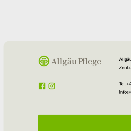
Allgä
Zentr
Tel.
+4
info
@