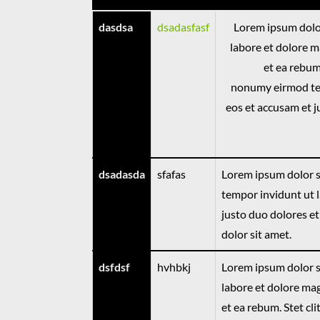
dasdsa
dsadasfasf
Lorem ipsum dolor
labore et dolore m
et ea rebum
nonumy eirmod tem
eos et accusam et j
dsadasda
sfafas
Lorem ipsum dolor s
tempor invidunt ut 
justo duo dolores et
dolor sit amet.
dsfdsf
hvhbkj
Lorem ipsum dolor s
labore et dolore mag
et ea rebum. Stet cl