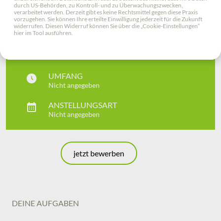
durch US-Behörden, zu Kontroll- und zu Überwachungszwecken,
verarbeitet werden. Derzeit gibt es keine Rechtsmittel gegen diese Praxis
vorzugehen. Sie können Ihre erteilte Einwilligung jederzeit für die Zukunft
STELLENBEZEICHNUNG
widerrufen. Diesen Widerruf können Sie über die „Cookie-Einstellungen“
Bundesfreiwilligendienst
hier im Tool ausführen.
ORT
UMFANG
Nicht angegeben
ANSTELLUNGSART
Nicht angegeben
jetzt bewerben
DEINE AUFGABEN